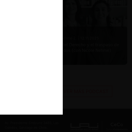
Nicole Nehme Z. |
12.11.2025
El arte del Derecho y el traspaso de
los legados (con Nicole Nehme)
VER MÁS PODCAST
Av. Presidente Errázuriz 3485, Las
Condes, Santiago de Chile.