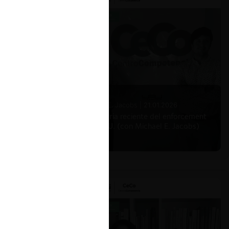
Michael E. Jacobs |
21.01.2026
La historia reciente del enforcement
en EE.UU. (con Michael E. Jacobs)