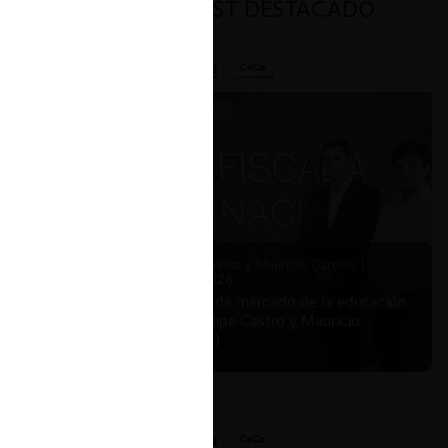
PODCAST DESTACADO
Felipe Castro y Mauricio Garetto |
24.06.2026
Estudio de mercado de la educación
(con Felipe Castro y Mauricio
Garetto)