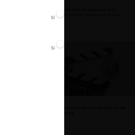
ar
Reflexiones sobre las decisiones de la
Comisión Antidistorsiones y sus desafíos
Sí
No
futuros
Sí
No
La fusión Paramount / Warner Bros: el viaje
de un gigante