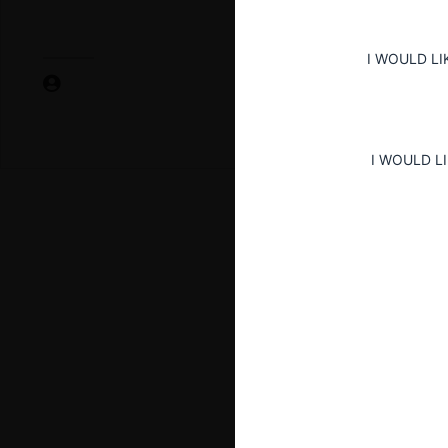
I WOULD LI
I WOULD L