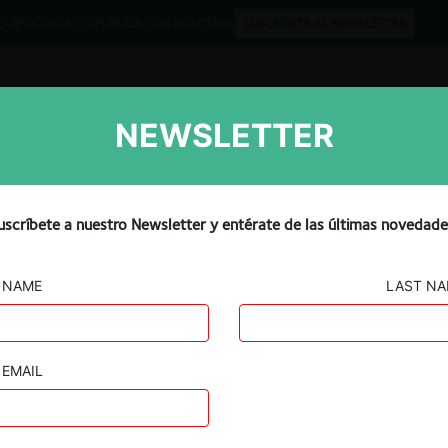
QUIPO
CONTACTO
PUBLICA CON NOSOTROS
SUSCRÍBETE AL NEWSLETTER
NEWSLETTER
Libros
Opinión
Podcast
lta a Copart con 2,5
uscríbete a nuestro Newsletter y entérate de las últimas novedade
ncumplir las medidas
NAME
LAST N
EMAIL