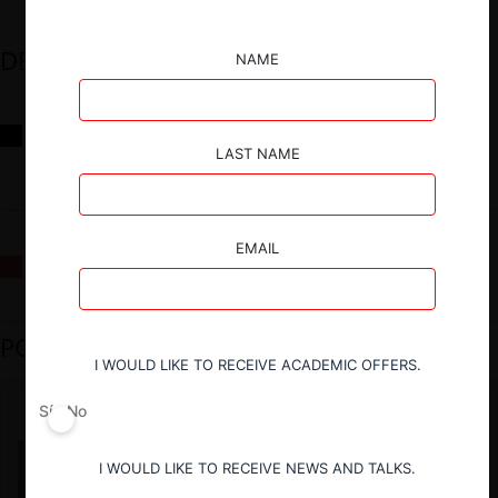
DESTACADOS
NAME
Reflexiones sobre las decisiones de la Comisión Antidistorsiones y
sus desafíos futuros
LAST NAME
EMAIL
La fusión Paramount / Warner Bros: el viaje de un gigante
PODCAST DESTACADO
I WOULD LIKE TO RECEIVE ACADEMIC OFFERS.
Sí
No
I WOULD LIKE TO RECEIVE NEWS AND TALKS.