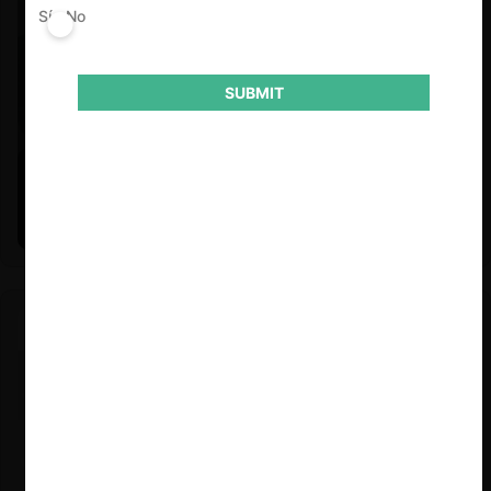
Sí
No
SUBMIT
Felipe Castro y Mauricio Garetto |
24.06.2026
Estudio de mercado de la educación (con Felipe Castro y
Mauricio Garetto)