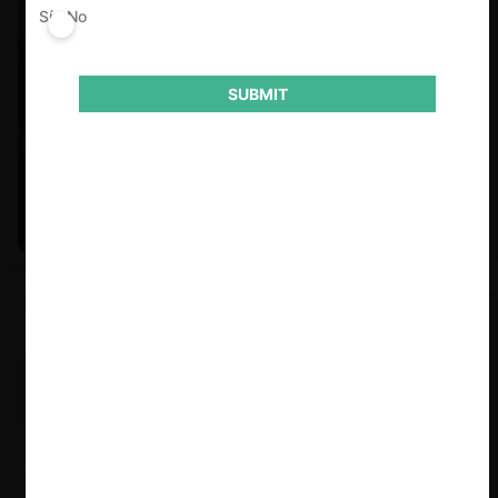
Sí
No
SUBMIT
Felipe Castro y Mauricio Garetto |
24.06.2026
Estudio de mercado de la educación (con Felipe Castro y
Mauricio Garetto)