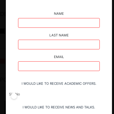
DESTACADOS
NAME
Reflexiones sobre las decisiones de la Comisión Antidistorsiones y
sus desafíos futuros
LAST NAME
EMAIL
La fusión Paramount / Warner Bros: el viaje de un gigante
PODCAST DESTACADO
I WOULD LIKE TO RECEIVE ACADEMIC OFFERS.
Sí
No
I WOULD LIKE TO RECEIVE NEWS AND TALKS.