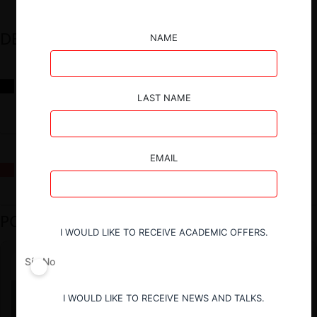
DESTACADOS
NAME
Reflexiones sobre las decisiones de la Comisión Antidistorsiones y
sus desafíos futuros
LAST NAME
EMAIL
La fusión Paramount / Warner Bros: el viaje de un gigante
PODCAST DESTACADO
I WOULD LIKE TO RECEIVE ACADEMIC OFFERS.
Sí
No
I WOULD LIKE TO RECEIVE NEWS AND TALKS.