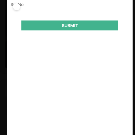
Sí
No
SUBMIT
Felipe Castro y Mauricio Garetto |
24.06.2026
Estudio de mercado de la educación (con Felipe Castro y
Mauricio Garetto)