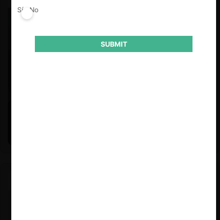
Sí
No
SUBMIT
Felipe Castro y Mauricio Garetto |
24.06.2026
Estudio de mercado de la educación (con Felipe Castro y
Mauricio Garetto)