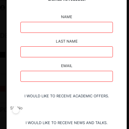
NAME
DESTACADOS
LAST NAME
Reflexiones sobre las decisiones de la Comisión Antidistorsiones y
sus desafíos futuros
EMAIL
La fusión Paramount / Warner Bros: el viaje de un gigante
I WOULD LIKE TO RECEIVE ACADEMIC OFFERS.
PODCAST DESTACADO
Sí
No
I WOULD LIKE TO RECEIVE NEWS AND TALKS.