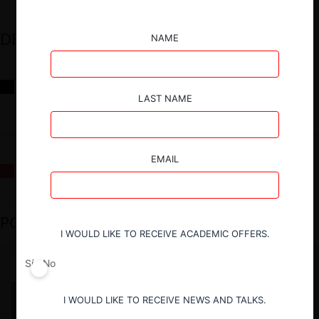
DESTACADOS
NAME
Reflexiones sobre las decisiones de la Comisión Antidistorsiones y
sus desafíos futuros
LAST NAME
EMAIL
La fusión Paramount / Warner Bros: el viaje de un gigante
PODCAST DESTACADO
I WOULD LIKE TO RECEIVE ACADEMIC OFFERS.
Sí
No
I WOULD LIKE TO RECEIVE NEWS AND TALKS.