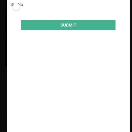
Sí
No
SUBMIT
Felipe Castro y Mauricio Garetto |
24.06.2026
Estudio de mercado de la educación (con Felipe Castro y
Mauricio Garetto)