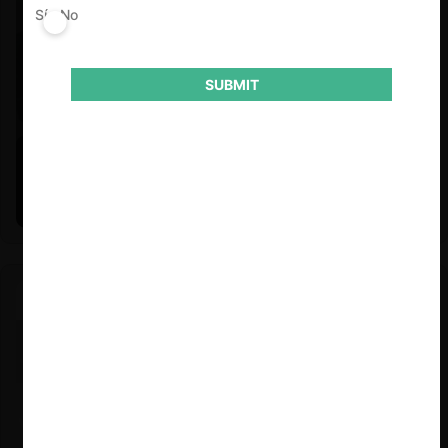
Sí
No
SUBMIT
Felipe Castro y Mauricio Garetto |
24.06.2026
Estudio de mercado de la educación (con Felipe Castro y
Mauricio Garetto)