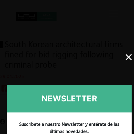
South Korean architectural firms
fined for bid rigging following
criminal probe
29.04.2025
NEWSLETTER
Guardar
Suscríbete a nuestro Newsletter y entérate de las
últimas novedades.