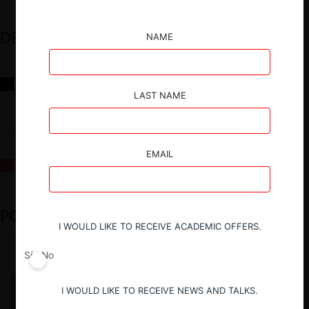
DESTACADOS
NAME
Reflexiones sobre las decisiones de la Comisión Antidistorsiones y
sus desafíos futuros
LAST NAME
EMAIL
La fusión Paramount / Warner Bros: el viaje de un gigante
PODCAST DESTACADO
I WOULD LIKE TO RECEIVE ACADEMIC OFFERS.
Sí
No
I WOULD LIKE TO RECEIVE NEWS AND TALKS.