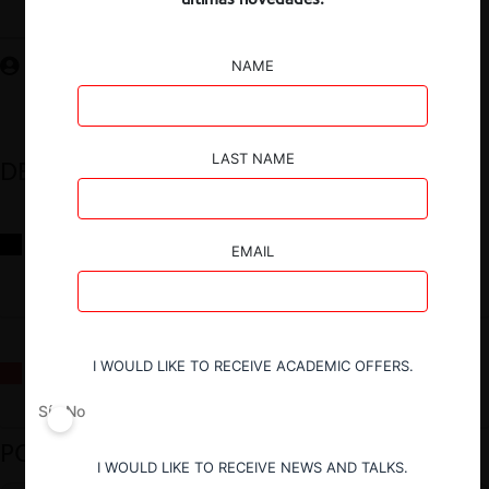
Guardar
NAME
LAST NAME
DESTACADOS
Reflexiones sobre las decisiones de la Comisión Antidistorsiones y
EMAIL
sus desafíos futuros
I WOULD LIKE TO RECEIVE ACADEMIC OFFERS.
La fusión Paramount / Warner Bros: el viaje de un gigante
Sí
No
PODCAST DESTACADO
I WOULD LIKE TO RECEIVE NEWS AND TALKS.