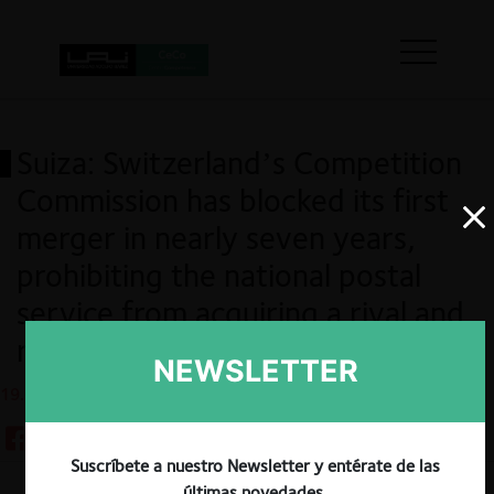
Suiza: Switzerland’s Competition
Commission has blocked its first
merger in nearly seven years,
prohibiting the national postal
service from acquiring a rival and
rejecting the failing firm defence
NEWSLETTER
19.01.2024
Suscríbete a nuestro Newsletter y entérate de las
últimas novedades.