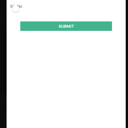
Sí
No
SUBMIT
Felipe Castro y Mauricio Garetto |
24.06.2026
Estudio de mercado de la educación (con Felipe Castro y
Mauricio Garetto)