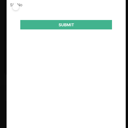
Sí
No
SUBMIT
Felipe Castro y Mauricio Garetto |
24.06.2026
Estudio de mercado de la educación (con Felipe Castro y
Mauricio Garetto)