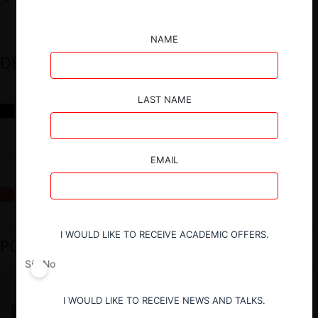
NAME
DESTACADOS
LAST NAME
Reflexiones sobre las decisiones de la Comisión Antidistorsiones y
sus desafíos futuros
EMAIL
La fusión Paramount / Warner Bros: el viaje de un gigante
I WOULD LIKE TO RECEIVE ACADEMIC OFFERS.
PODCAST DESTACADO
Sí
No
I WOULD LIKE TO RECEIVE NEWS AND TALKS.