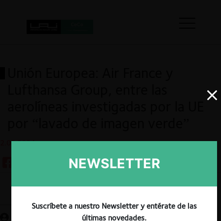
Unión Europea: Air France y
Lufthansa Group, entre las
aerolíneas investigadas por la UE
por “lavado de imagen verde”
2.05.2024
NEWSLETTER
Guardar
Suscríbete a nuestro Newsletter y entérate de las
últimas novedades.