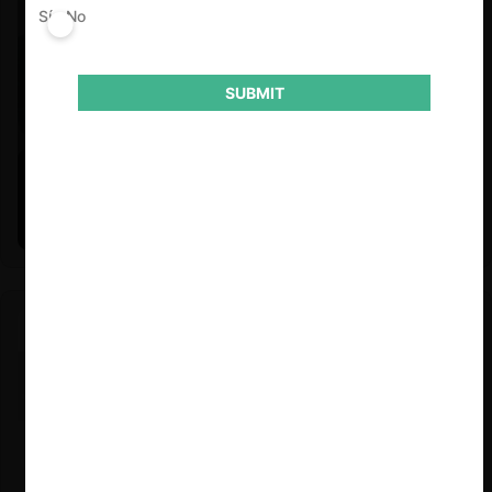
Sí
No
SUBMIT
Felipe Castro y Mauricio Garetto |
24.06.2026
Estudio de mercado de la educación (con Felipe Castro y
Mauricio Garetto)