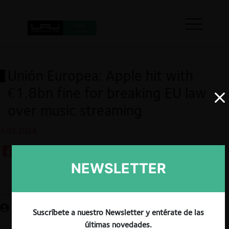
Unión Europea: Apple hit with
€1.8bn fine for breaking EU law
over music streaming
4.03.2024
NEWSLETTER
Guardar
Suscríbete a nuestro Newsletter y entérate de las
últimas novedades.