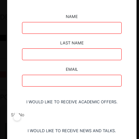
DESTACADOS
NAME
Reflexiones sobre las decisiones de la Comisión Antidistorsiones y
sus desafíos futuros
LAST NAME
EMAIL
La fusión Paramount / Warner Bros: el viaje de un gigante
PODCAST DESTACADO
I WOULD LIKE TO RECEIVE ACADEMIC OFFERS.
Sí
No
I WOULD LIKE TO RECEIVE NEWS AND TALKS.