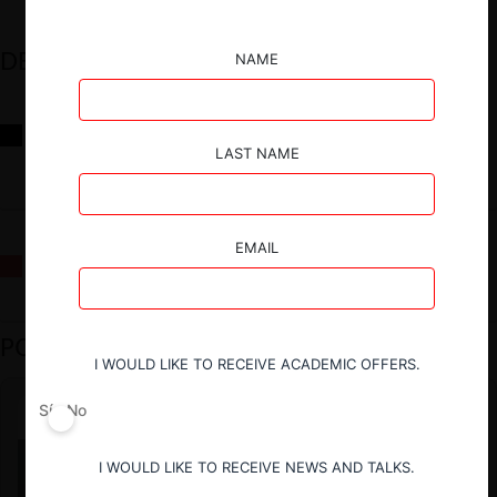
DESTACADOS
NAME
Reflexiones sobre las decisiones de la Comisión Antidistorsiones y
sus desafíos futuros
LAST NAME
EMAIL
La fusión Paramount / Warner Bros: el viaje de un gigante
PODCAST DESTACADO
I WOULD LIKE TO RECEIVE ACADEMIC OFFERS.
Sí
No
I WOULD LIKE TO RECEIVE NEWS AND TALKS.