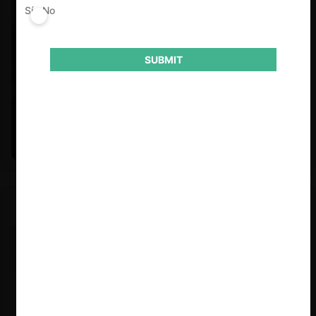
Sí
No
SUBMIT
Felipe Castro y Mauricio Garetto |
24.06.2026
Estudio de mercado de la educación (con Felipe Castro y
Mauricio Garetto)