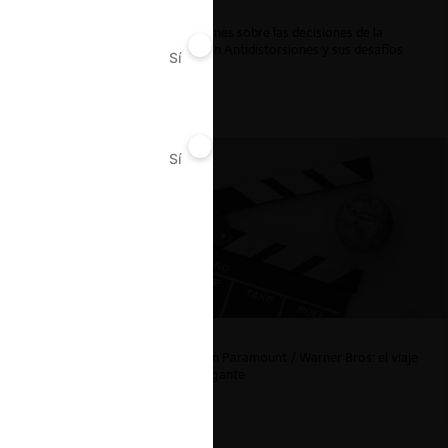
Reflexiones sobre las decisiones de la
Comisión Antidistorsiones y sus desafíos
Sí
No
futuros
Sí
No
La fusión Paramount / Warner Bros: el viaje
de un gigante