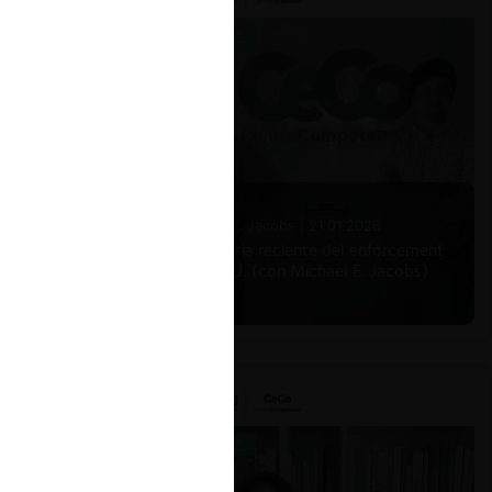
Michael E. Jacobs |
21.01.2026
La historia reciente del enforcement
en EE.UU. (con Michael E. Jacobs)