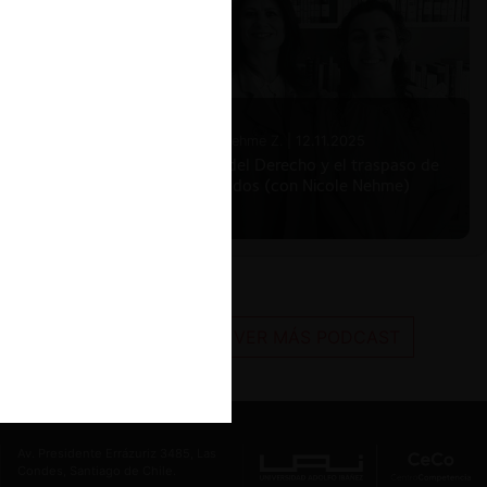
Nicole Nehme Z. |
12.11.2025
El arte del Derecho y el traspaso de
los legados (con Nicole Nehme)
VER MÁS PODCAST
Av. Presidente Errázuriz 3485, Las
Condes, Santiago de Chile.