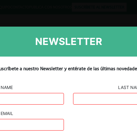
QUIPO
CONTACTO
PUBLICA CON NOSOTROS
SUSCRÍBETE AL NEWSLETTER
NEWSLETTER
Libros
Opinión
Podcast
Allow Rivals to List Ads on
uscríbete a nuestro Newsletter y entérate de las últimas novedade
ollowing EU Fine
NAME
LAST N
EMAIL
Guard