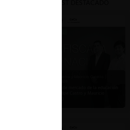
PODCAST DESTACADO
Felipe Castro y Mauricio Garetto |
24.06.2026
Estudio de mercado de la educación
(con Felipe Castro y Mauricio
Garetto)