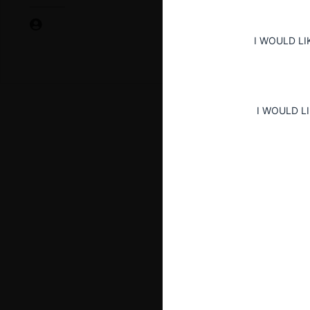
I WOULD LI
I WOULD L