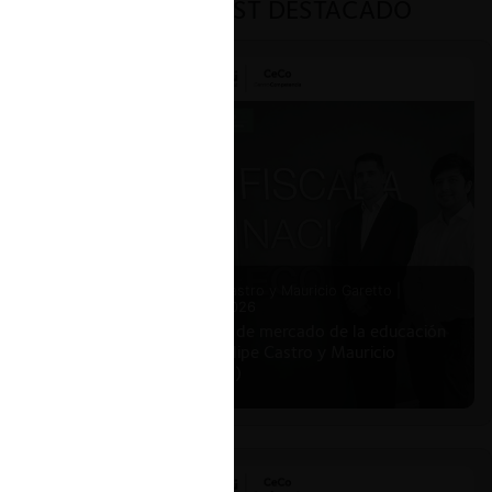
PODCAST DESTACADO
Felipe Castro y Mauricio Garetto |
24.06.2026
Estudio de mercado de la educación
(con Felipe Castro y Mauricio
Garetto)