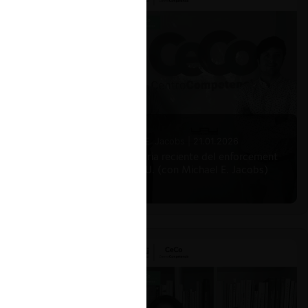
Michael E. Jacobs |
21.01.2026
La historia reciente del enforcement
en EE.UU. (con Michael E. Jacobs)