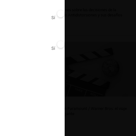
Reflexiones sobre las decisiones de la
Comisión Antidistorsiones y sus desafíos
Sí
No
futuros
Sí
No
La fusión Paramount / Warner Bros: el viaje
de un gigante