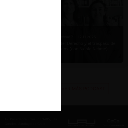
Nicole Nehme Z. |
12.11.2025
El arte del Derecho y el traspaso de
los legados (con Nicole Nehme)
VER MÁS PODCAST
Av. Presidente Errázuriz 3485, Las
Condes, Santiago de Chile.