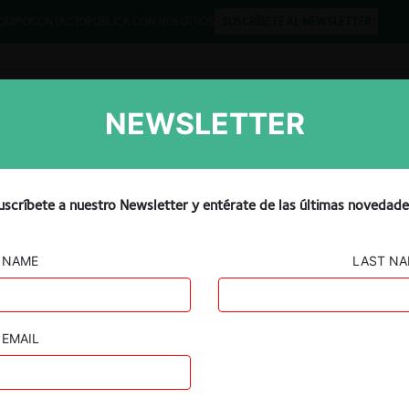
QUIPO
CONTACTO
PUBLICA CON NOSOTROS
SUSCRÍBETE AL NEWSLETTER
NEWSLETTER
Libros
Opinión
Podcast
l, LG, others fined €611
uscríbete a nuestro Newsletter y entérate de las últimas novedade
n France
NAME
LAST N
EMAIL
Guard