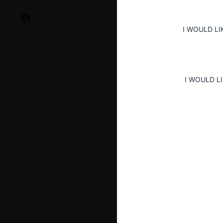
I WOULD LI
I WOULD L