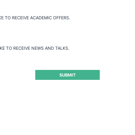
KE TO RECEIVE ACADEMIC OFFERS.
IKE TO RECEIVE NEWS AND TALKS.
SUBMIT
cional
CeCo 
Descargar
Guard