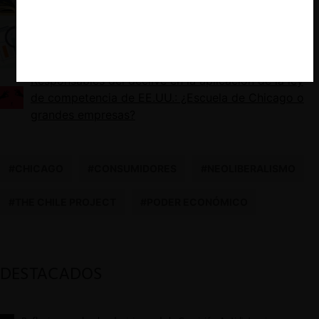
(extracto de libro de S. Edwards)
OCDE: El consenso post-Chicago en casos de
abusos
Responsables del declive en la aplicación de la ley
de competencia de EE.UU.: ¿Escuela de Chicago o
grandes empresas?
#CHICAGO
#CONSUMIDORES
#NEOLIBERALISMO
#THE CHILE PROJECT
#PODER ECONÓMICO
DESTACADOS