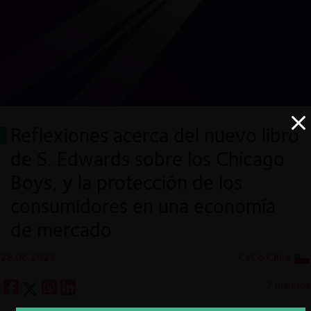
Reflexiones acerca del nuevo libro
de S. Edwards sobre los Chicago
Boys, y la protección de los
consumidores en una economía
de mercado
28.06.2023
CeCo Chile
7 minutos