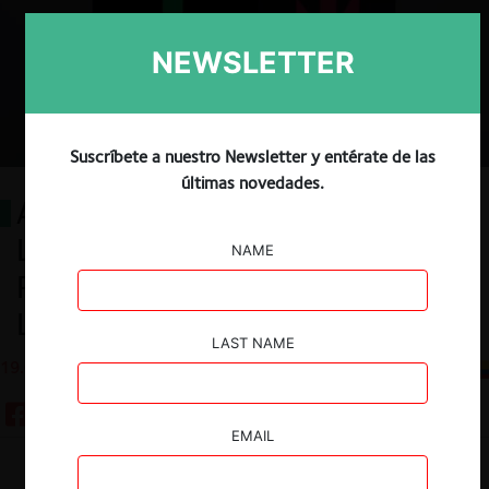
NEWSLETTER
Suscríbete a nuestro Newsletter y entérate de las
últimas novedades.
Análisis del Proyecto de Reforma
Laboral en Colombia desde la
NAME
Perspectiva de las Normas de
Libre Competencia
LAST NAME
19.07.2023
CeCo Colombia
EMAIL
Guardar