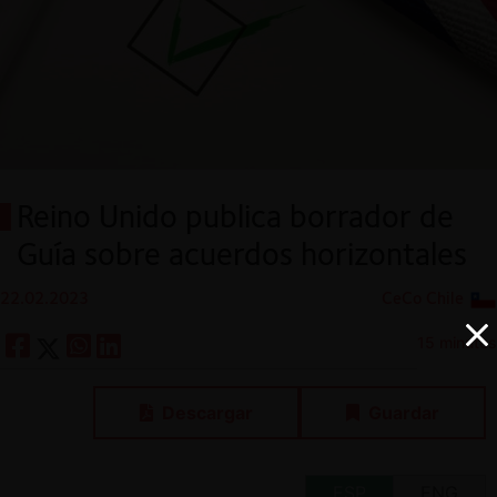
Reino Unido publica borrador de
Guía sobre acuerdos horizontales
22.02.2023
CeCo Chile
15 minutos
Descargar
Guardar
ESP
ENG