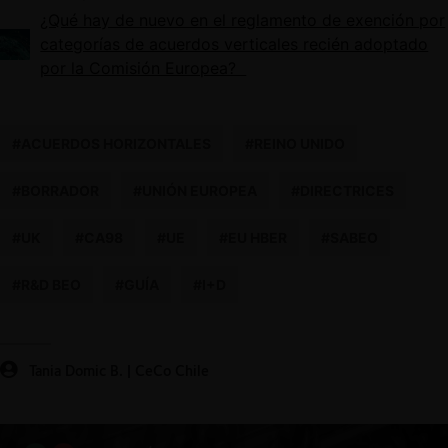
¿Qué hay de nuevo en el reglamento de exención por
categorías de acuerdos verticales recién adoptado
por la Comisión Europea?
#ACUERDOS HORIZONTALES
#REINO UNIDO
#BORRADOR
#UNIÓN EUROPEA
#DIRECTRICES
#UK
#CA98
#UE
#EU HBER
#SABEO
#R&D BEO
#GUÍA
#I+D
Tania Domic B. | CeCo Chile