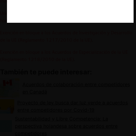
Investigación y Desarrollo
.
Unión Europea – Directrices sobre acuerdos de cooperación
horizontal de la Unión Europea del año 2011
.
Exención en bloque a los Acuerdos de Investigación y Desarrollo
de la UE (Reglamento 1217/2010 de la UE)
.
Exención en bloque a los Acuerdos de Especialización de la UE
(Reglamento 1218/2010 de la UE)
.
También te puede interesar:
Acuerdos de colaboración entre competidores
en Canadá
Proyecto de ley busca dar luz verde a acuerdos
entre competidores por Covid-19
Sustentabilidad y Libre Competencia: La
perspectiva holandesa sobre acuerdos entre
competidores