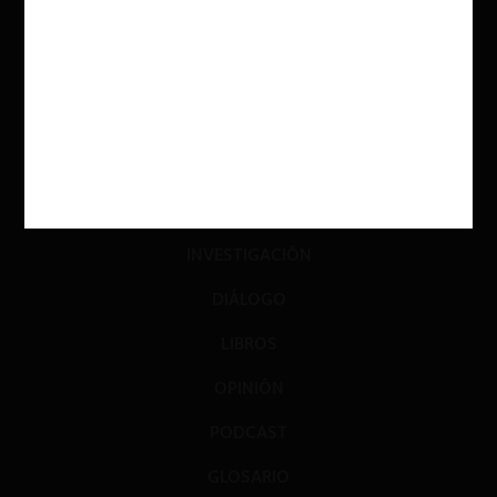
ACTUALIDAD
INVESTIGACIÓN
DIÁLOGO
LIBROS
OPINIÓN
PODCAST
GLOSARIO