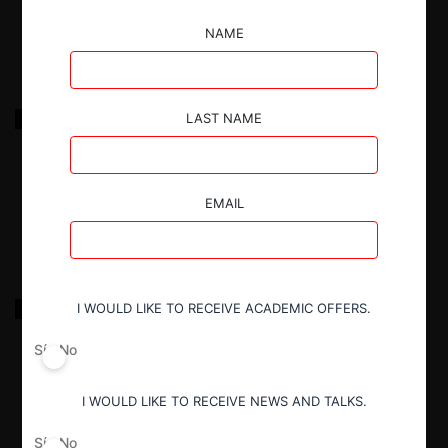
4.02.2026
|
NAME
FNE c. CJ Cheiljedang por entrega de información
LAST NAME
falsa
4.02.2026
|
EMAIL
FNE c. la Municipalidad de San Bernardo y líneas de
I WOULD LIKE TO RECEIVE ACADEMIC OFFERS.
taxis colectivos.
Sí
No
26.11.2025
|
I WOULD LIKE TO RECEIVE NEWS AND TALKS.
Sí
No