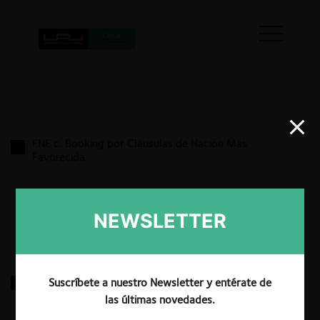
FNE c. Booking por Cláusulas de Nación Más
Favorecida
15.04.2026
|
NEWSLETTER
FNE c. Bunge por entrega de información falsa
Suscríbete a nuestro Newsletter y entérate de
las últimas novedades.