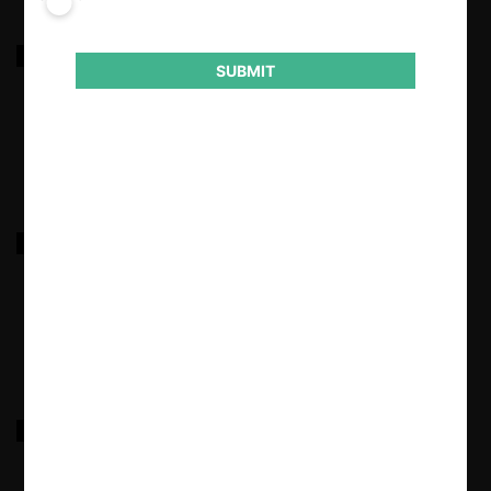
FNE c. LATAM Airlines Group S.A. II
SUBMIT
19.11.2025
|
FNE c. Líneas de Transportes de Público de Victoria
20.08.2025
|
FNE c. Sociedad de Inversiones ATB S.A.