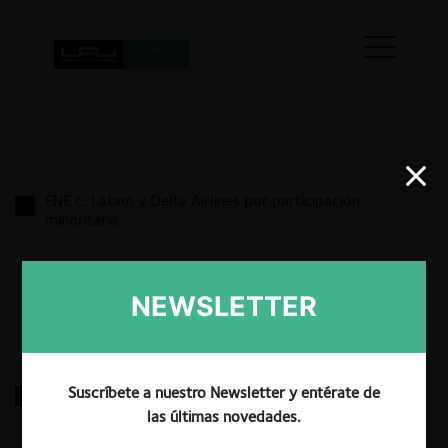
FNE c. Latam y Delta Airlines por participación
minoritaria
18.03.2022
|
NEWSLETTER
FNE c. Soprole y Prolesur por incumplimiento
Suscríbete a nuestro Newsletter y entérate de
las últimas novedades.