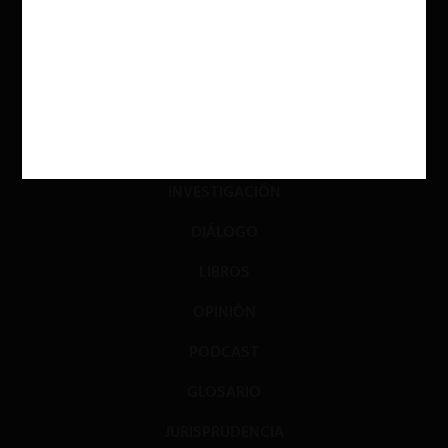
ACTUALIDAD
INVESTIGACIÓN
DIÁLOGO
LIBROS
OPINIÓN
PODCAST
GLOSARIO
JURISPRUDENCIA