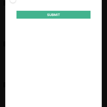
FNE c. Watt’s por incumplimiento
SUBMIT
18.03.2022
|
FNE c. Soprole y Prolesur por incumplimiento
18.03.2022
|
FNE c. Tianqi Lithium por participación minoritaria
18.03.2022
|