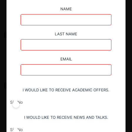
18.03.2022
|
NAME
FNE c. Ferronor por abuso de posición dominante
LAST NAME
18.03.2022
|
EMAIL
FNE c. Nestlé por incumplimiento
I WOULD LIKE TO RECEIVE ACADEMIC OFFERS.
Sí
No
18.03.2022
|
I WOULD LIKE TO RECEIVE NEWS AND TALKS.
Sí
No