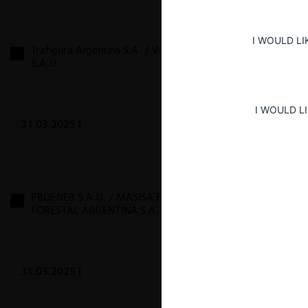
I WOULD LI
Trafigura Argentina S.A. / Vista Energy Argentina
S.A.U.
I WOULD L
31.03.2025
|
PROENER S.A.U. / MASISA FORESTAL S.A. y
FORESTAL ARGENTINA S.A.
31.03.2025
|