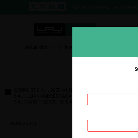
PRENSA
EVENTOS
GALERÍA
NOSOTROS
E
Actualidad
Investigación
Diálogo
S
GRUPO ST S.A., JOSEFINA HOLDINGS S.A., EROF
S.A., JULIÁN ANDRÉS RACAUCHI / CARDIF SEGUROS
S.A., CARDIF SERVICIOS S.A.
31.03.2025
|