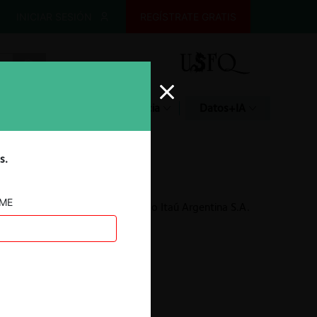
INICIAR SESIÓN
REGÍSTRATE GRATIS
Glosario
Jurisprudencia
Datos+IA
s.
AME
Banco Macro S.A. / Banco Itaú Argentina S.A.
31.03.2025
|