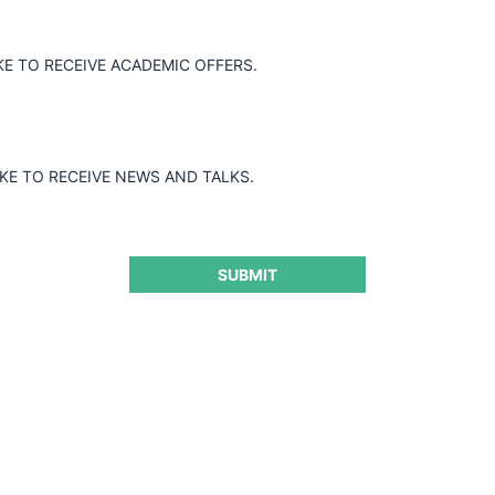
KE TO RECEIVE ACADEMIC OFFERS.
PBBPOLISUR S.R.L. / PLAZA INDUSTRIAL PILAR S.A.
IKE TO RECEIVE NEWS AND TALKS.
31.03.2025
|
SUBMIT
«ADIUM PHARMA S.A. / TAKEDA
PHARMACEUTICAL INTERNATIONAL AG»
31.03.2025
|