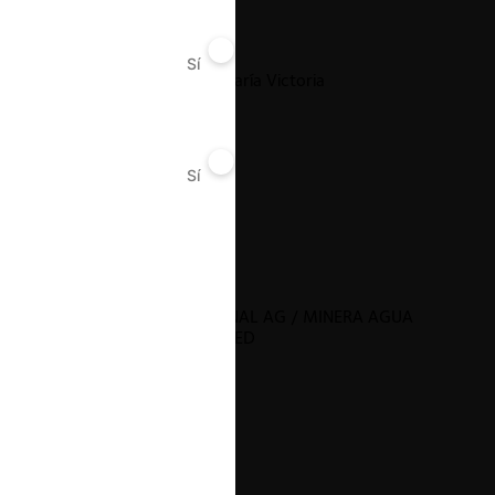
Sí
No
Allkem Limited / Mina María Victoria
Sí
No
31.03.2025
|
GLENCORE INTERNATIONAL AG / MINERA AGUA
RICA ALUMBRERA LIMITED
31.03.2025
|