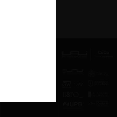
Av. Presidente Errázuriz 3485, Las
Condes, Santiago de Chile.
Teléfono
(56 2) 2331 1000