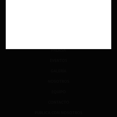
PODCAST
GLOSARIO
JURISPRUDENCIA
DATOS+IA
PRENSA
EVENTOS
GALERÍA
NOSOTROS
EQUIPO
CONTACTO
PUBLICA CON NOSOTROS