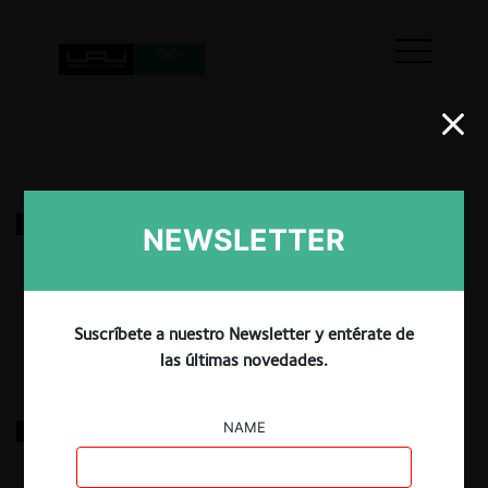
The Walt Disney Company / Twenty-First Century
NEWSLETTER
Fox, Inc.
31.03.2025
|
Suscríbete a nuestro Newsletter y entérate de
las últimas novedades.
NATURA & CO HOLDING S.A. / AVON PRODUCTS,
NAME
INC.