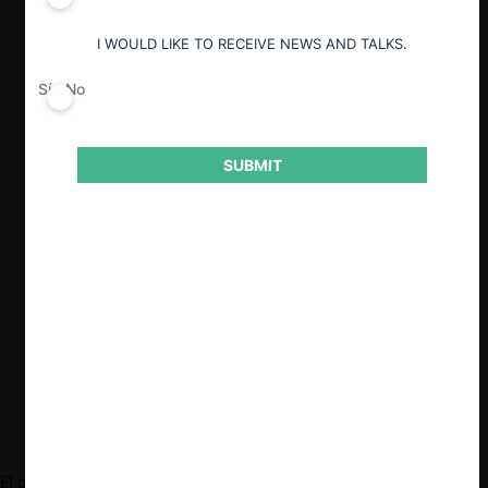
la población o a la seguridad nacional
”
sean previamente autorizadas por una
I WOULD LIKE TO RECEIVE NEWS AND TALKS.
ley de quorum calificado.
Sí
No
Dentro de los fundamentos del proyecto
se encuentra la anunciada adquisición de
la empresa de distribución eléctrica CGE
por la empresa estatal China, State Grid
SUBMIT
Corporation.
En una sesión de la Comisión de
Economía de la Cámara de Diputados
realizada el pasado 11 de enero, el Fiscal
Nacional Económico solicitó que la
Fiscalía Nacional Económica sea excluida
de este análisis geopolítico.
El pasado 11 de enero, el Fiscal Nacional Económico, Ricardo