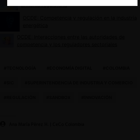
armonía regulatoria
OCDE: Competencia y regulación en la industria
energética
OCDE: Interacciones entre las autoridades de
competencia y los reguladores sectoriales
#TECNOLOGÍA
#ECONOMÍA DIGITAL
#COLOMBIA
#SIC
#SUPERINTENDENCIA DE INDUSTRIA Y COMERCIO
#REGULACIÓN
#SANDBOX
#INNOVACIÓN
Ana María Pérez H. | CeCo Colombia