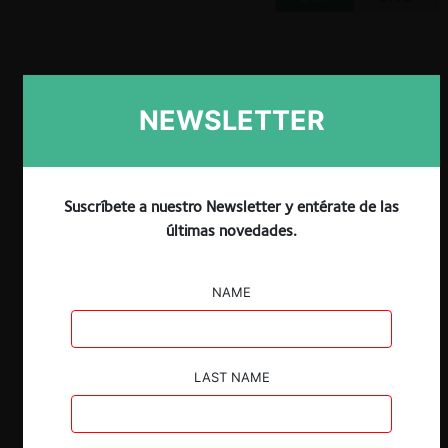
NEWSLETTER
Claves
Los
sandbox
regulatorios son un
instrumento que le permite a los
Suscríbete a nuestro Newsletter y entérate de las
reguladores monitorear diversas
últimas novedades.
actividades innovadoras en los mercados
y, posteriormente, tomar decisiones
respecto a su regulación.
NAME
Colombia es uno de los países
latinoamericanos que ha visto en los
sandbox
regulatorios oportunidades
LAST NAME
para fomentar la innovación e
implementar regulaciones adecuadas en
sectores como telecomunicaciones,