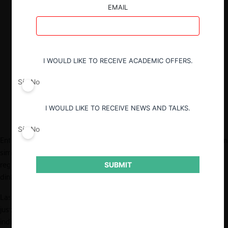
financiero y comercio.
EMAIL
En el marco de la función de abogacía de
la competencia ha existido un diálogo
entre la autoridad de competencia y los
reguladores sectoriales cuyo fin es lograr
I WOULD LIKE TO RECEIVE ACADEMIC OFFERS.
que los
sandbox
regulatorios fomenten
la libre competencia.
Sí
No
I WOULD LIKE TO RECEIVE NEWS AND TALKS.
Sí
No
Entre la regulación y las realidades de mercado existe una relación
simbiótica. En efecto, el objeto del que se ocupa la actividad
regulatoria, en muchos casos, está dado por realidades o
SUBMIT
dinámicas de mercado.
Las dinámicas de mercado se constituyen en el origen que
justifica la existencia de la regulación, y, en este sentido, es
indispensable que el regulador comprenda dichas dinámicas y su