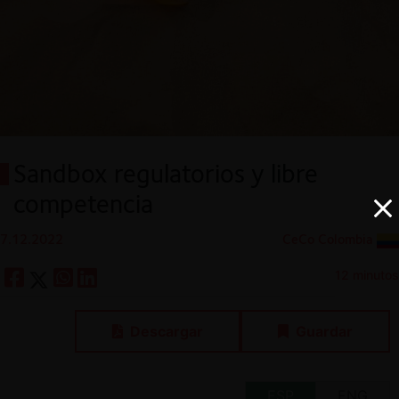
Sandbox regulatorios y libre
competencia
7.12.2022
CeCo Colombia
12 minutos
Descargar
Guardar
ESP
ENG