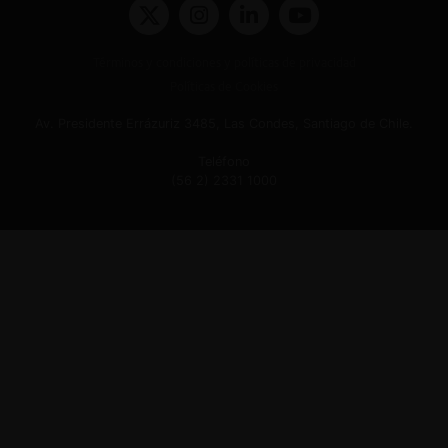
Términos y condiciones y políticas de privacidad
Políticas de Cookies
Av. Presidente Errázuriz 3485, Las Condes, Santiago de Chile.
Teléfono
(56 2) 2331 1000