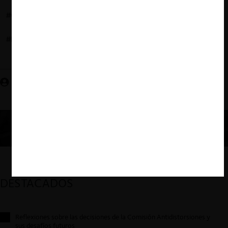
#CORTE SUPREMA
#CHEVRON
#DERECHO ADMINISTRATIVO
Nury Valdenegro C.
DESTACADOS
Reflexiones sobre las decisiones de la Comisión Antidistorsiones y
sus desafíos futuros