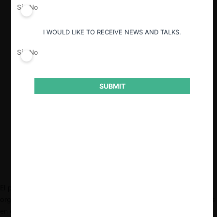
quienes abordaron el nuevo lugar de las
Sí
No
agencias en el Estado Regulador luego
de la revocación de
Chevron
.
I WOULD LIKE TO RECEIVE NEWS AND TALKS.
La sentencia de
Chevron
(1984) exigía
Sí
No
que, en ámbitos de ambigüedad legal, las
cortes judiciales fueran deferentes
respecto de la interpretación de las
agencias administrativas. Con la
SUBMIT
revocación de esta sentencia queda la
pregunta de cómo se configurará hacia
adelante la relación entre las agencias
administrativas y el Poder Judicial.
El pasado 9 de julio, el RegCom y la Universidad Austral
organizaron un seminario para analizar la posición de las agencias
en el llamado “Estado Regulador”, en el marco de la revocación