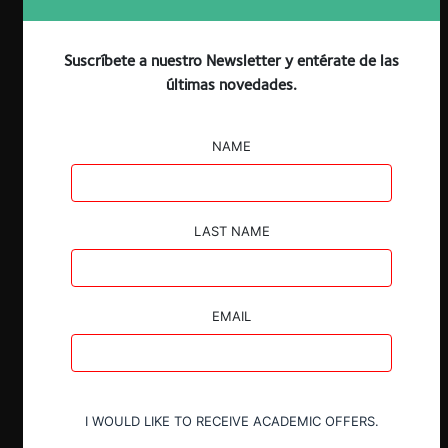
Suscríbete a nuestro Newsletter y entérate de las
ESP
ENG
últimas novedades.
NAME
Claves
LAST NAME
El pasado martes 9 de julio, tuvo lugar el
seminario organizado por el Centro de
Regulación y Competencia (RegCom) y
la Universidad Austral de Chile: “¿Una
EMAIL
nueva fase del Estado Regulador? La
Corte Suprema de EE.UU. y el Caso
Chevron”.
El seminario contó con la participación
I WOULD LIKE TO RECEIVE ACADEMIC OFFERS.
de destacados abogados y académicos,