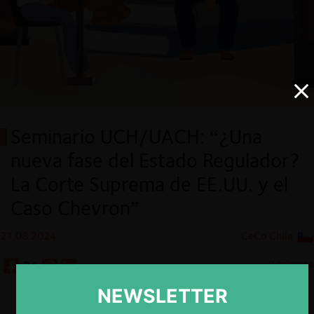
Seminario UCH/UACH: “¿Una
nueva fase del Estado Regulador?
La Corte Suprema de EE.UU. y el
Caso Chevron”
21.08.2024
CeCo Chile
8 minutos
NEWSLETTER
Descargar
Guardar