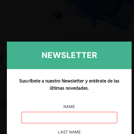
NEWSLETTER
Taxonomía de fusiones: Análisis
cuantitativo del control de
fusiones en Chile
Suscríbete a nuestro Newsletter y entérate de las
últimas novedades.
23.10.2024
CeCo Chile
NAME
Guardar
LAST NAME