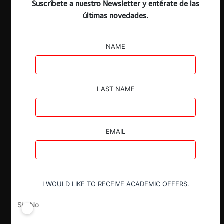
Suscríbete a nuestro Newsletter y entérate de las
ESP
ENG
últimas novedades.
NAME
Claves:
LAST NAME
El pasado 29 de agosto, el TDLC aprobó
el avenimiento presentado por
Buda.com, CryptoMKT y Banco de
EMAIL
Crédito e Inversiones.
En él, Banco BCI reconoció haber negado
la apertura de cuentas corrientes a las
demandantes.
I WOULD LIKE TO RECEIVE ACADEMIC OFFERS.
Junto con lo anterior, se comprometió a
abrir cuentas para Buda y CryptoMKT,
Sí
No
así como para todas las empresas