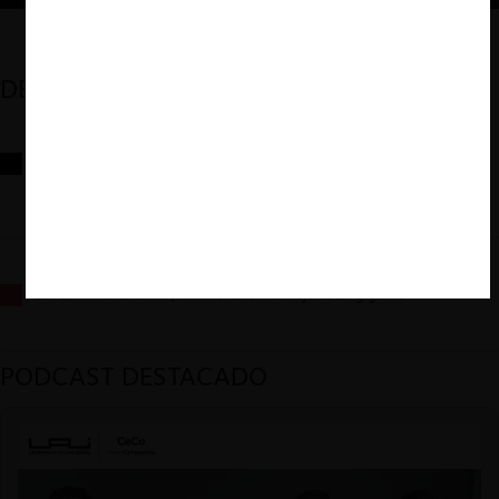
DESTACADOS
Reflexiones sobre las decisiones de la Comisión Antidistorsiones y
sus desafíos futuros
La fusión Paramount / Warner Bros: el viaje de un gigante
PODCAST DESTACADO