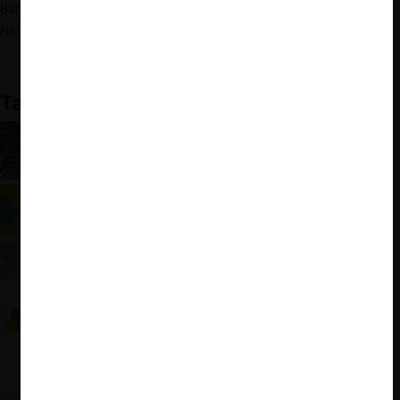
Banco de Crédito e Inversiones (Bci) – Claudio Lizana Anguita,
Natalia Acevedo Alvear y Daniela León Mc Vey.
También te puede interesar:
El impacto del blockchain en el derecho de
competencia
Libre competencia y mercado financiero:
Tensiones ante el TDLC
Seminario ProCompetencia: regulación y
competencia financiera de acuerdo a tres expertos
Tensión entre criptoactivos y bancos: el caso entre
RG Corp y Banco Santander por cierre de cuenta
corriente