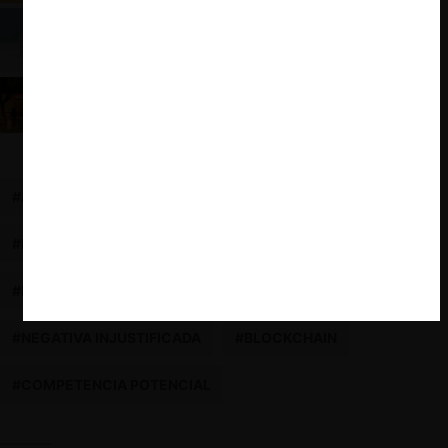
OCDE: Medidas cautelares en el Derecho de
Competencia
TDLC concede medida prejudicial cautelar en
contra de Santander
#ABUSO DE POSICIÓN DOMINANTE
#CRIPTOACTIVOS
#DISCRIMINACIÓN ARBITRARIA
#BANCO SANTANDER
#RG CORP
#DOMINANCIA COLECTIVA
#NEGATIVA INJUSTIFICADA
#BLOCKCHAIN
#COMPETENCIA POTENCIAL