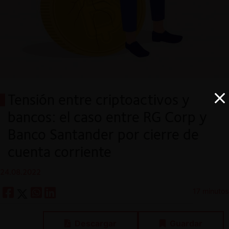
Tensión entre criptoactivos y
bancos: el caso entre RG Corp y
Banco Santander por cierre de
cuenta corriente
24.08.2022
17 minutos
Descargar
Guardar