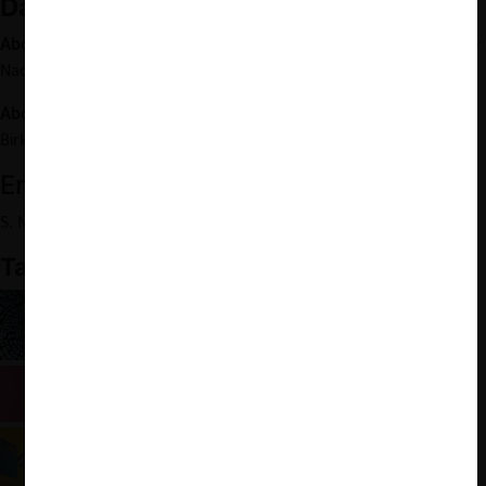
Datos de la Causa
Abogados patrocinantes de RG CORP SpA:
Andrés Fuchs Nissim y
Nader Mufdi Guerra (Fuchs Abogados)
Abogado patrocinante de Banco Santander:
Eugenio Labarca
Birke (Philippi Prietocarrizosa Ferrero DU & Uría)
Enlaces relacionados:
S. Nakamoto: “
Bitcoin Paper
”
También te puede interesar:
El impacto del blockchain en el derecho de
competencia
Fintech: Los distintos criterios del TDLC para
otorgar medidas cautelares
Libre competencia y mercado financiero:
Tensiones ante el TDLC