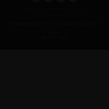
Términos y condiciones y políticas de privacidad
Políticas de Cookies
Av. Presidente Errázuriz 3485, Las Condes, Santiago de Chile.
Teléfono
(56 2) 2331 1000