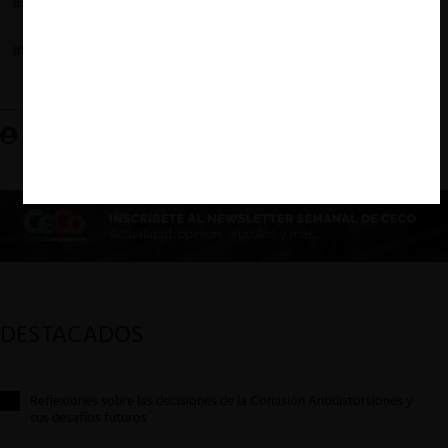
#FUSIONES
#ESTADOS UNIDOS
#DOJ
#KILLER ACQUISITIONS
#VISA
Sofía Bucher P.
DESTACADOS
Reflexiones sobre las decisiones de la Comisión Antidistorsiones y
sus desafíos futuros