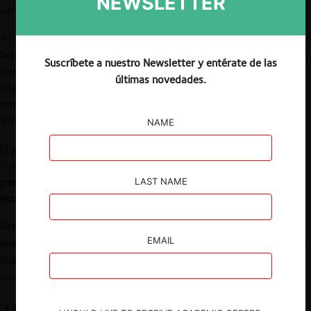
NEWSLETTER
Justicia de Estados Unidos (DoJ).
A comienzos del año 2020, Visa anunció la compra de Plaid Inc.
Sin embargo, a fines del mismo año el DoJ presentó una demanda
Suscríbete a nuestro Newsletter y entérate de las
civil antimonopolio para detener la adquisición, alegando que su
últimas novedades.
objetivo era bloquear la competencia emergente de Plaid, como
potencial rival en el mercado de débito online. Para la autoridad,
Visa buscaba proteger y afianzar su posición dominante.
NAME
El jefe de la División Antimonopolios del DoJ,
Makan Delrahim
,
calificó
el anuncio de Visa de este martes como una
«victoria
para los consumidores y las pequeñas empresas
LAST NAME
estadounidenses»
.
Por su parte, Visa insistió en que el acuerdo entre las dos
EMAIL
empresas habría beneficiado a los consumidores, las instituciones
financieras y los desarrolladores, pero que la decisión tomada en
conjunto con Plaid buscaría evitar una batalla judicial prolongada.
¿Quiénes son Visa y Plaid?