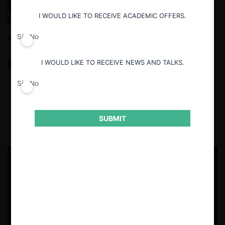
I WOULD LIKE TO RECEIVE ACADEMIC OFFERS.
Sí
No
¿Qué revelan las demandas de Epic Games contra
I WOULD LIKE TO RECEIVE NEWS AND TALKS.
Apple y Google sobre el caso DOJ contra Apple?
(Promarket)
Sí
No
3.09.2025
| Antonella Hurtado A. (traductora)
SUBMIT