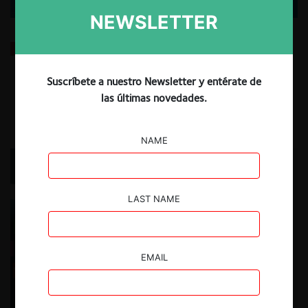
NEWSLETTER
El caso de la Trusted News Initiative: El DOJ de
Trump, los antivacunas y el mercado de las ideas
Suscríbete a nuestro Newsletter y entérate de
las últimas novedades.
3.09.2025
| Ignacio Peralta F.
NAME
LAST NAME
EMAIL