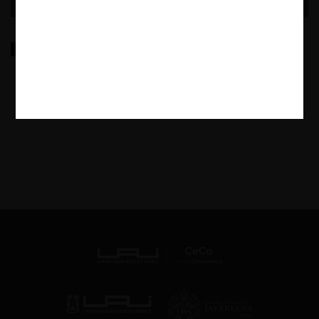
Antitrust Damages Litigation in Latin America: A
Comparative Study (Discussion Draft)
12.04.2024
|