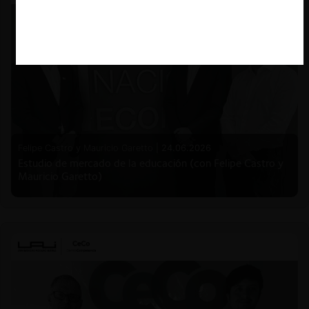
Felipe Castro y Mauricio Garetto |
24.06.2026
Estudio de mercado de la educación (con Felipe Castro y
Mauricio Garetto)