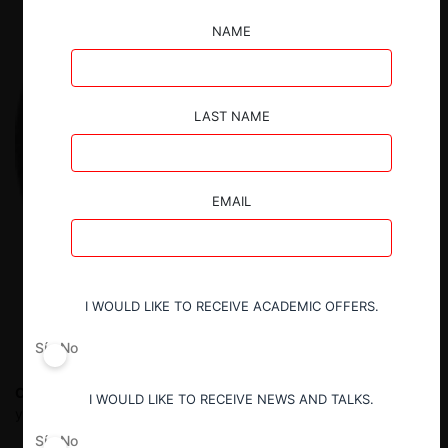
NAME
LAST NAME
EMAIL
I WOULD LIKE TO RECEIVE ACADEMIC OFFERS.
Sí
No
Clemente Morales O.
Estudiante Derecho Universidad de Chile
I WOULD LIKE TO RECEIVE NEWS AND TALKS.
y asistente de investigación de CeCo
Sí
No