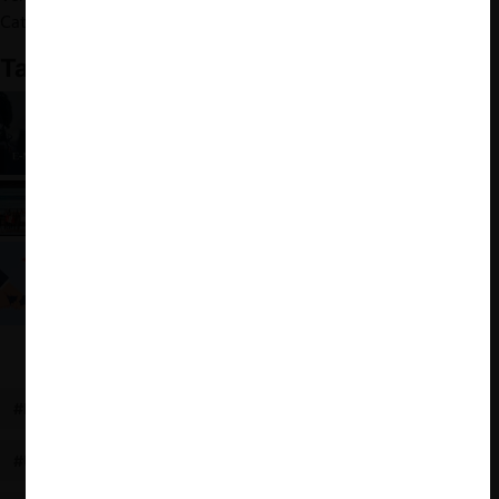
Catalina Medel y Juan Francisco Reyes.
También te puede interesar
E-MOOT de Libre Competencia 2020
La copa se queda en casa: crónica de la victoria
PUCP-UP en el Moot 2025
Moot de Libre Competencia 2023
#MOOT
#LIBRE COMPETENCIA
#UNIVERSIDAD DE CHILE
#UNIVERSIDAD DEL PACÍFICO