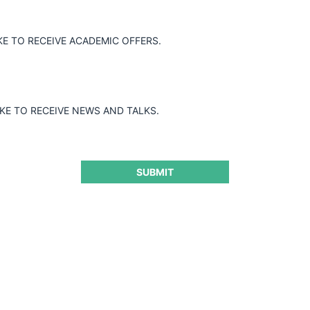
KE TO RECEIVE ACADEMIC OFFERS.
IKE TO RECEIVE NEWS AND TALKS.
SUBMIT
ncia 2023
CeCo 
Descargar
Guard