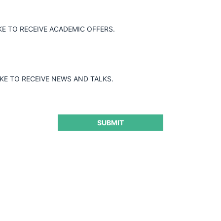
KE TO RECEIVE ACADEMIC OFFERS.
IKE TO RECEIVE NEWS AND TALKS.
SUBMIT
ng: No-poach agreements
en las distintas