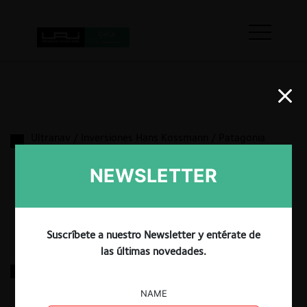
Ultranav / Inversiones Hans Kossmann / Patagonia
Inversiones / TPW
NEWSLETTER
5.06.2024
|
Suscríbete a nuestro Newsletter y entérate de
las últimas novedades.
AIP / AquaShip
NAME