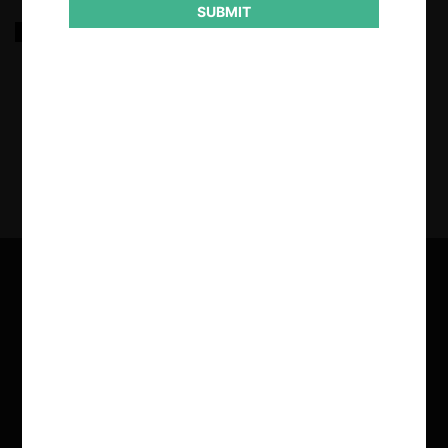
SUBMIT
ERN sobre régimen de acceso a recursos pesqueros
17.03.2022
|