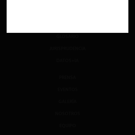
LIBROS
OPINIÓN
PODCAST
GLOSARIO
JURISPRUDENCIA
DATOS+IA
PRENSA
EVENTOS
GALERÍA
NOSOTROS
EQUIPO