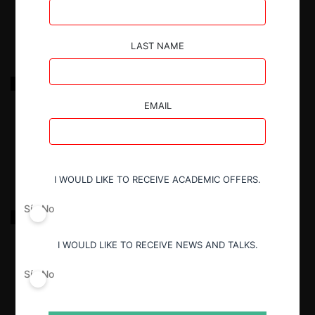
22.11.2023
|
LAST NAME
Sonapesca y otras c. Subpesca por subasta de
cuotas
EMAIL
18.03.2022
|
I WOULD LIKE TO RECEIVE ACADEMIC OFFERS.
Sí
No
Salmones Friosur / Los Fiordos
I WOULD LIKE TO RECEIVE NEWS AND TALKS.
18.03.2022
|
Sí
No