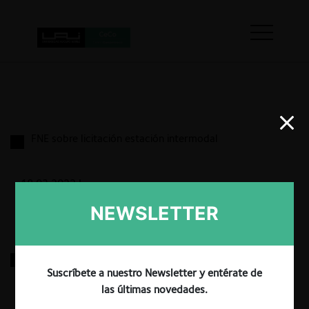
FNE sobre licitación estación intermodal
18.03.2022
|
NEWSLETTER
FNE c. Ferronor por abuso de posición dominante
Suscríbete a nuestro Newsletter y entérate de
las últimas novedades.
18.03.2022
|