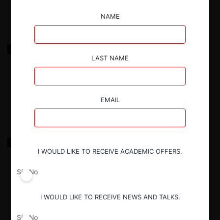
NAME
Taxistas c. Cabify, Easy Taxi y Uber competencia
desleal
LAST NAME
18.03.2022
|
EMAIL
FNE c. Transportes Av. Alemania y otras por colusión
buses Temuco
I WOULD LIKE TO RECEIVE ACADEMIC OFFERS.
Sí
No
18.03.2022
|
I WOULD LIKE TO RECEIVE NEWS AND TALKS.
Sí
No