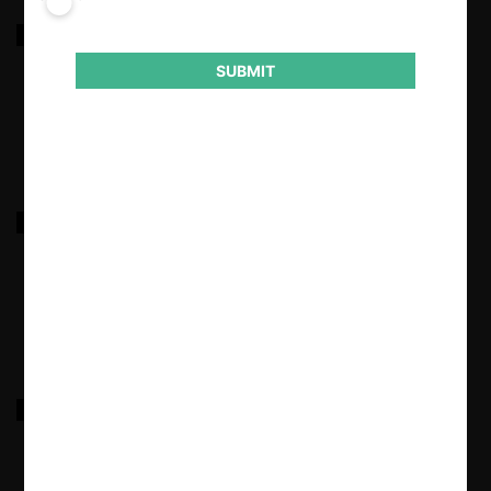
CMA CGM / COSCO / Otras
SUBMIT
18.03.2022
|
FNE c. CCNI y otras por colusión navieras
18.03.2022
|
Municipalidad de Viña sobre concesión terminal
rodoviario