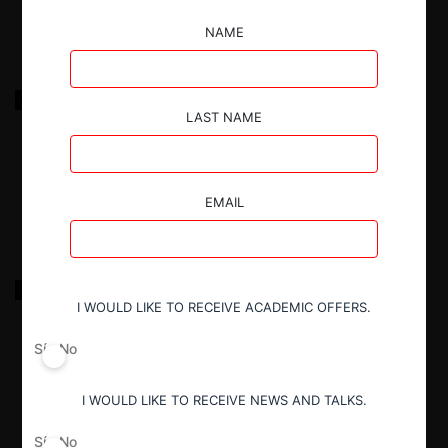
NAME
ACHET sobre fusión LATAM con American Airlines y
otras
LAST NAME
18.03.2022
|
EMAIL
CEVA Logistics AG / CMA CGM
I WOULD LIKE TO RECEIVE ACADEMIC OFFERS.
Sí
No
18.03.2022
|
I WOULD LIKE TO RECEIVE NEWS AND TALKS.
Sí
No