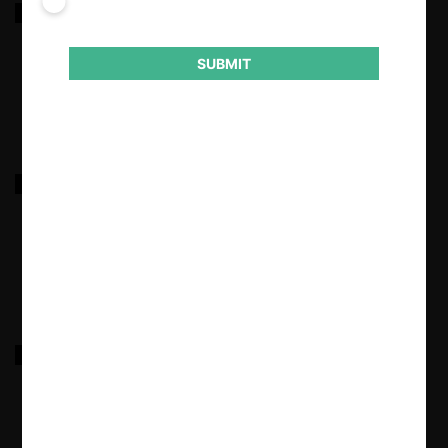
Siemens / Alstom
SUBMIT
18.03.2022
|
Fondo Penta / CVC
18.03.2022
|
Maersk / Hamburg Süd
18.03.2022
|