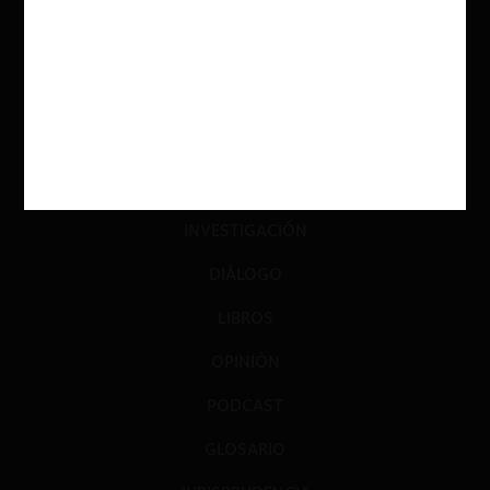
ACTUALIDAD
INVESTIGACIÓN
DIÁLOGO
LIBROS
OPINIÓN
PODCAST
GLOSARIO