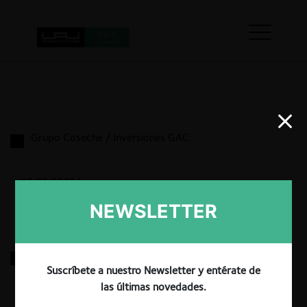
Grupo Coseche / Inversiones GAC
18.03.2022
|
NEWSLETTER
DSV A/S / Panalpina Welttransport Holding AG
Suscríbete a nuestro Newsletter y entérate de
las últimas novedades.
18.03.2022
|