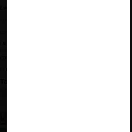
Enlaces relacionados:
Agenda de Productividad
Ley de Fomento a la Marina Mercante
Claudio Agostini, Ignacio briones, Benjamín Mordoj.
Reserva de
cabotaje marítimo de carga y libre competencia: el caso chileno
(2022)
Estudio de Mercado sobre Notarios
También te puede interesar
Antitrust Compliance in Latin America
La saga del nuevo sistema tarifario de Transbank
en cuatro episodios (y un final abierto)
Los acuerdos lícitos entre competidores y su (falta