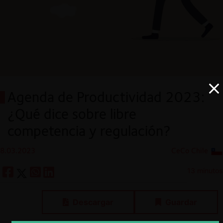
Agenda de Productividad 2023:
¿Qué dice sobre libre
competencia y regulación?
8.03.2023
CeCo Chile
13 minutos
Descargar
Guardar