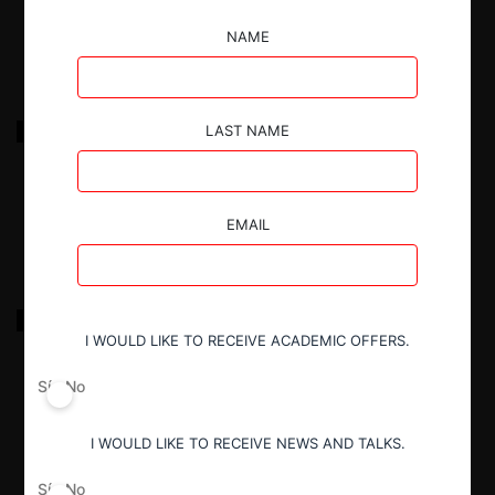
29.03.2025
|
NAME
ALMACÉNES ÉXITO – REDEBAN
LAST NAME
29.03.2025
|
EMAIL
KKR ALHAMBRA AGGREGATOR LP – COLOMBIA
TELECOMUNICACIONES
I WOULD LIKE TO RECEIVE ACADEMIC OFFERS.
Sí
No
29.03.2025
|
I WOULD LIKE TO RECEIVE NEWS AND TALKS.
Sí
No