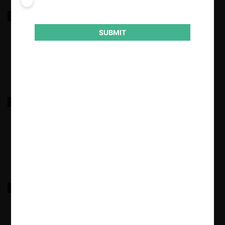
GLENCORE – ANGLO AMERICAN
SUBMIT
29.03.2025
|
NEXANS – XIGNUX CORPORATIVO.
29.03.2025
|
MEDTRONIC COLOMBIA – INTERSECT ENT, INC.
29.03.2025
|