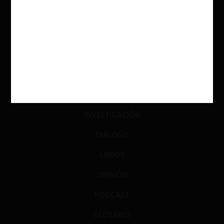
ACTUALIDAD
INVESTIGACIÓN
DIÁLOGO
LIBROS
OPINIÓN
PODCAST
GLOSARIO