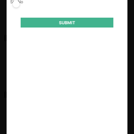
Sí
No
1.04.2025
|
SUBMIT
Grupo de Entidades Empresarias de Córdoba contra
Empresas Aseguradoras de Riesgos de Trabajo
1.04.2025
|
TECNOCOM contra UNIPAR INDUPA S.A.I.C.
1.04.2025
|