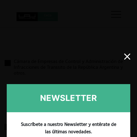
Cámara de Empresas de Control y Administración de
Infracciones de Transsito de la República Argentina y
otros.
1.04.2025
|
NEWSLETTER
Suscríbete a nuestro Newsletter y entérate de
Natalia Andrea Sánchez Jauregui contra Gas Victoria
S.A., La Juanita del Sur S.A. y otros
las últimas novedades.