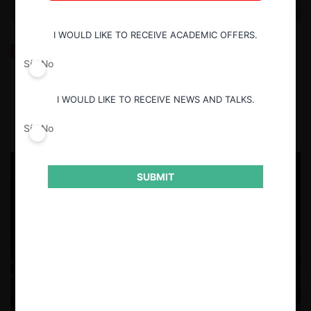
I WOULD LIKE TO RECEIVE ACADEMIC OFFERS.
La fusión Paramount / Warner Bros: el viaje de un
gigante
Sí
No
I WOULD LIKE TO RECEIVE NEWS AND TALKS.
29.07.2026
| Matías González R.
Sí
No
SUBMIT