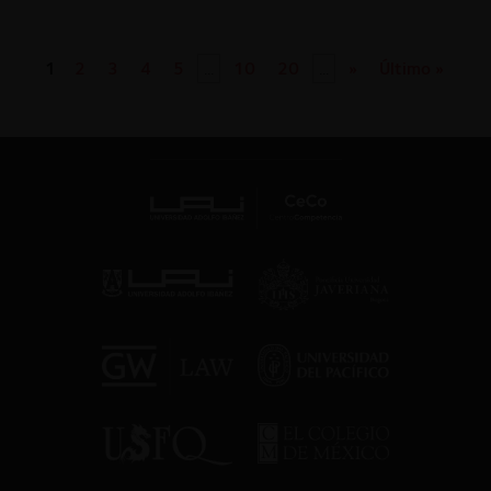
1
2
3
4
5
...
10
20
...
»
Último »