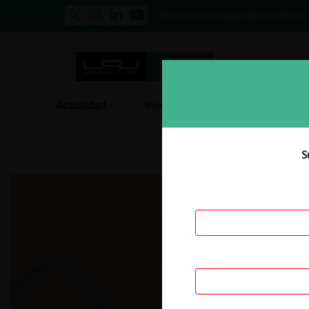
PRENSA
EVENTOS
GALERÍA
NOSOTROS
E
Actualidad
Investigación
Diálogo
S