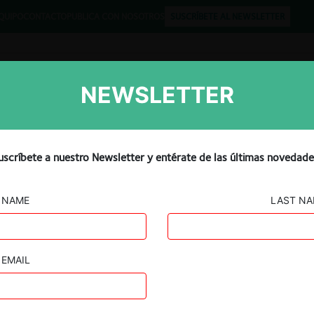
QUIPO
CONTACTO
PUBLICA CON NOSOTROS
SUSCRÍBETE AL NEWSLETTER
NEWSLETTER
Libros
Opinión
Podcast
uscríbete a nuestro Newsletter y entérate de las últimas novedade
NAME
LAST N
EMAIL