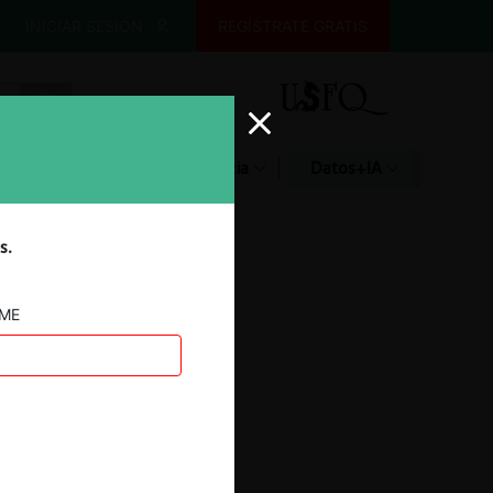
INICIAR SESIÓN
REGÍSTRATE GRATIS
Glosario
Jurisprudencia
Datos+IA
s.
AME