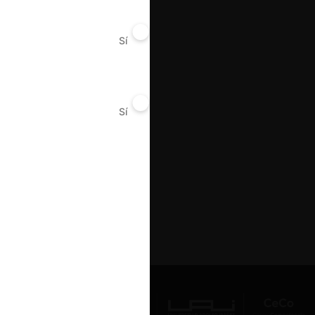
Sí
No
Sí
No
Av. Presidente Errázuriz 3485, Las
Condes, Santiago de Chile.