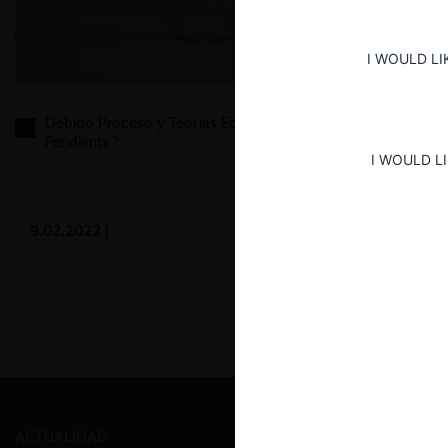
I WOULD LI
Debido Proceso y Teorías Económicas: ¿Una Tarea
Pendiente?
I WOULD L
9.02.2022
|
ACTUALIDAD
PRENSA