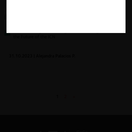
From Convergence to Stagnation? Looking Back at
the Future of the ICN
31.10.2023
| Alejandra Palacios P.
1
2
»