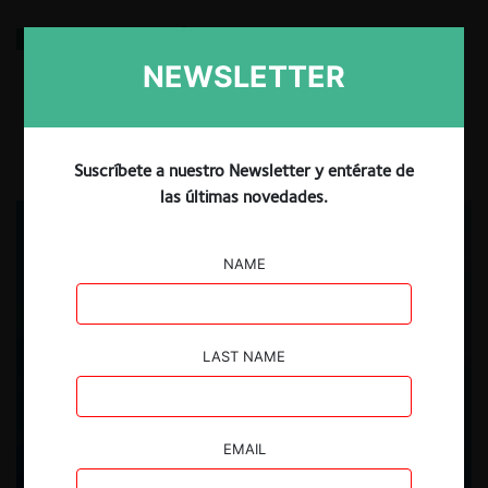
Antitrust Insights from the CNA’s First Six Months
NEWSLETTER
27.05.2026
| Daniella Ramírez A., Alejandra Palacios P.,
Manuel Rodríguez B.
Suscríbete a nuestro Newsletter y entérate de
las últimas novedades.
NAME
LAST NAME
EMAIL