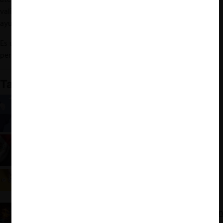
valiosas propuestas
que, en numerosas ocasiones, demostraron
ayudar a mejorar el funcionamiento de los mercados.
Es una lástima que la nueva autoridad antimonopolios haya
perdido esta herramienta de abogacía.
También te puede interesar
Cofece y el IFT: ¿El fin de la independencia?
Competencia en México: La reforma que
redefine el juego
De la Autonomía a la Incertidumbre: Retroceso en
la política de competencia en México
El impacto de la reforma judicial en la
institucionalización de la política de competencia en