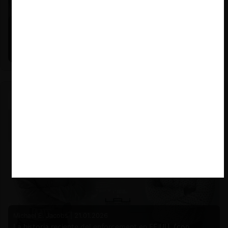
Felipe Castro y Mauricio Garetto |
24.06.2026
Estudio de mercado de la educación (con Felipe Castro y
Mauricio Garetto)
Michael E. Jacobs |
21.01.2026
La historia reciente del enforcement en EE.UU. (con