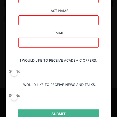
LAST NAME
¿Quiénes son considerados “competidores” en
México? Necesidad de criterios objetivos al analizar
cárteles
EMAIL
20.11.2024
| Carlos Orcí Berea, Carlos E. Ahumada Gurza
y Francisco Fuentes Ostos
I WOULD LIKE TO RECEIVE ACADEMIC OFFERS.
Sí
No
I WOULD LIKE TO RECEIVE NEWS AND TALKS.
Sí
No
SUBMIT