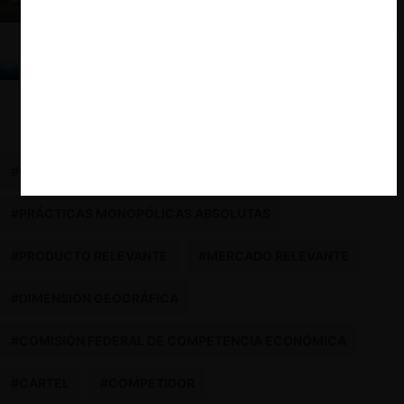
Una metodología sencilla para calcular la intervención
de la autoridad en casos de cárteles. Un ejemplo con
la colusión de los cárteles de gas licuado de petróleo
(GLP) de Chiclayo y Chimbote
#COMISIÓN EUROPEA
#PRÁCTICAS MONOPÓLICAS ABSOLUTAS
#PRODUCTO RELEVANTE
#MERCADO RELEVANTE
#DIMENSIÓN GEOGRÁFICA
#COMISIÓN FEDERAL DE COMPETENCIA ECONÓMICA
#CARTEL
#COMPETIDOR