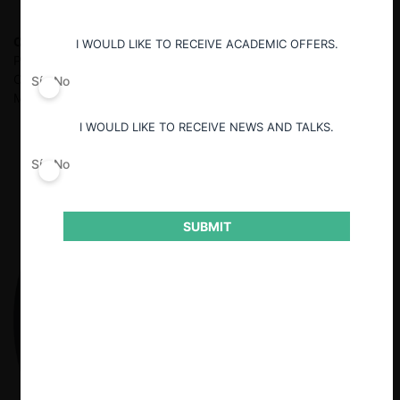
Carlos Orcí Berea
Licenciado en Derecho de la Universidad
I WOULD LIKE TO RECEIVE ACADEMIC OFFERS.
Panamericana. LL.M. en Derecho de la Competencia de King´s
College London. Socio del área de Competencia Económica de
Sí
No
Mijares, Angoitia, Cortés y Fuentes, S.C.
I WOULD LIKE TO RECEIVE NEWS AND TALKS.
Sí
No
SUBMIT