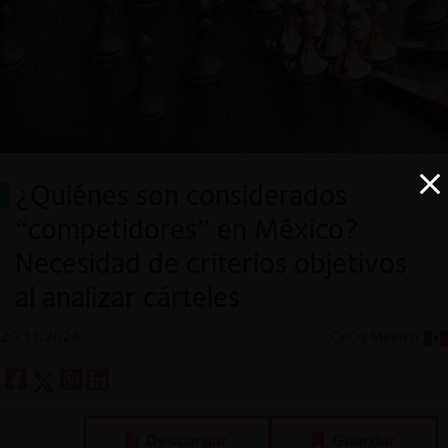
¿Quiénes son considerados
“competidores” en México?
Necesidad de criterios objetivos
al analizar cárteles
20.11.2024
CeCo Mexico
Descargar
Guardar