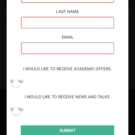
LAST NAME
Efectos de un intercambio de información, ojo con el
contrafactual
EMAIL
22.04.2026
| Adriana Nieto y Carlos Pascual
I WOULD LIKE TO RECEIVE ACADEMIC OFFERS.
Sí
No
I WOULD LIKE TO RECEIVE NEWS AND TALKS.
Sí
No
SUBMIT