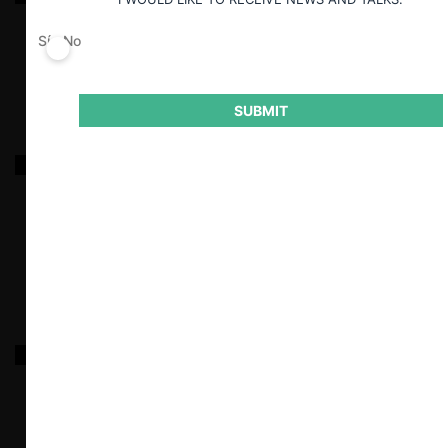
Sí
No
22.01.2025
|
SUBMIT
Solicitud de ReSimple de modificación de bases de
licitación aprobadas por Informe N° 26/2022
17.01.2025
|
Contémpora / Grupo Lührs / Colgram
30.12.2024
|