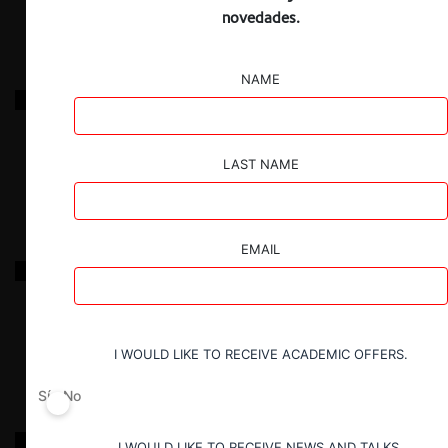
novedades.
NAME
Sacyr / Cointer
25.01.2025
|
LAST NAME
EMAIL
Avla / WEG/ BTG / Enjoy
22.01.2025
|
I WOULD LIKE TO RECEIVE ACADEMIC OFFERS.
Sí
No
Elementa / ITA / Ferrón Chile / Trace
I WOULD LIKE TO RECEIVE NEWS AND TALKS.