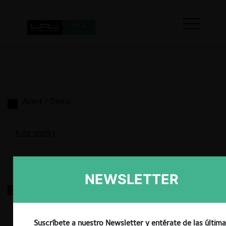
Avant / Derco
5.02.2025
|
NEWSLETTER
DSV / DB / Schenker
29.01.2025
|
Suscríbete a nuestro Newsletter y entérate de las últim