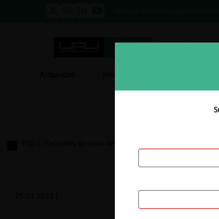
PRENSA
EVENTOS
GALERÍA
NOSOTROS
E
Actualidad
Investigación
Diálogo
S
FNE c. Centrales de taxis de Coyhaique por colusión
25.01.2023
|