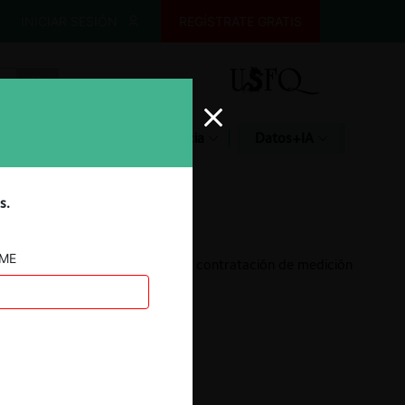
INICIAR SESIÓN
REGÍSTRATE GRATIS
Glosario
Jurisprudencia
Datos+IA
s.
AME
Exacta sobre acuerdo de contratación de medición
de rating en TV
18.01.2023
|