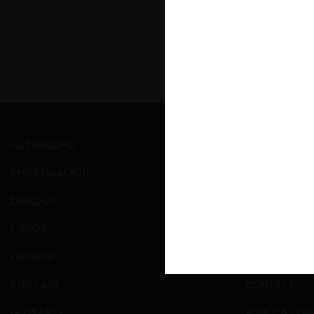
« Primer
ACTUALIDAD
PRENSA
INVESTIGACIÓN
EVENTOS
DIÁLOGO
GALERÍA
LIBROS
NOSOTROS
OPINIÓN
EQUIPO
PODCAST
CONTACTO
GLOSARIO
PUBLICA CO