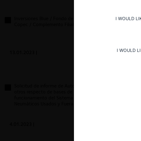
Inversiones Blue / Fondo de Inversión Privado BX /
I WOULD LI
Copec / Complemento Filiales
I WOULD L
13.01.2023
|
Solicitud de informe de Automotores Gildemeister y
otros respecto de bases de licitación y
funcionamiento del Sistema de Gestión de
Neumáticos Usados y Fuera de Uso
4.01.2023
|