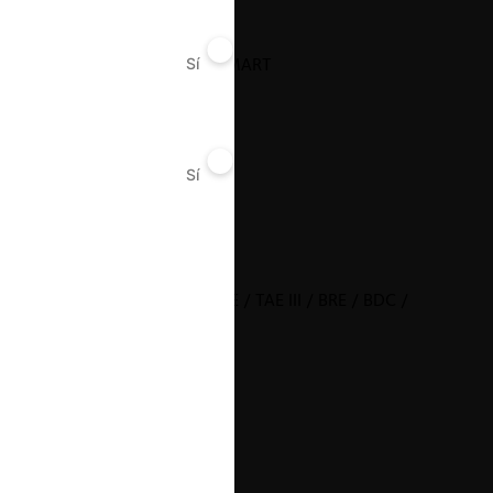
American Airlines / JetSMART
Sí
No
Sí
No
11.01.2023
|
ENGIE Energía Chile / TAE / TAE III / BRE / BDC /
IBSA
21.12.2022
|