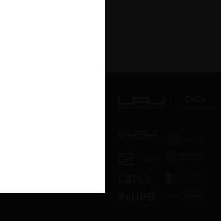
Último »
Av. Presidente Errázuriz 3485, Las
Condes, Santiago de Chile.
Teléfono
(56 2) 2331 1000