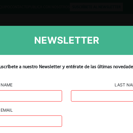
QUIPO
CONTACTO
PUBLICA CON NOSOTROS
SUSCRÍBETE AL NEWSLETTER
NEWSLETTER
Libros
Opinión
Podcast
uscríbete a nuestro Newsletter y entérate de las últimas novedade
NAME
LAST N
Toesca / Inversiones LDN
EMAIL
25.01.2023
|