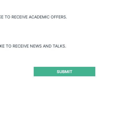
Banco Internacional / Autofin
KE TO RECEIVE ACADEMIC OFFERS.
IKE TO RECEIVE NEWS AND TALKS.
11.01.2023
|
SUBMIT
Antonio Castillo y otros por bases de licitación y
reglas de funcionamiento e incorporación de nuevos
socios de SGCNFU
4.01.2023
|