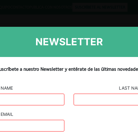
QUIPO
CONTACTO
PUBLICA CON NOSOTROS
SUSCRÍBETE AL NEWSLETTER
NEWSLETTER
Libros
Opinión
Podcast
uscríbete a nuestro Newsletter y entérate de las últimas novedade
NAME
LAST N
State Grid / CGE
EMAIL
18.03.2022
|