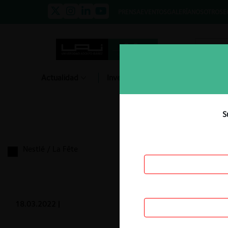
PRENSA
EVENTOS
GALERÍA
NOSOTROS
E
Actualidad
Investigación
Diálogo
S
Nestlé / La Fête
18.03.2022
|