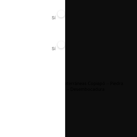
Fondo Toesca / Essal
Sí
No
Sí
No
18.03.2022
|
Comunidad de Aguas Subterráneas Copiapó – Piedra
Colgada; Piedra Colgada – Desembocadura
18.03.2022
|