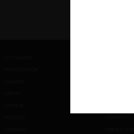
« Prim
ACTUALIDAD
PRENSA
INVESTIGACIÓN
EVENTOS
DIÁLOGO
GALERÍA
LIBROS
NOSOTROS
OPINIÓN
EQUIPO
PODCAST
CONTACTO
GLOSARIO
PUBLICA CO