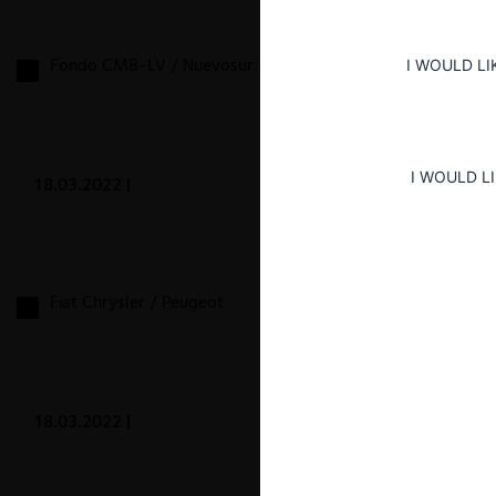
Fondo CMB-LV / Nuevosur
I WOULD LI
I WOULD L
18.03.2022
|
Fiat Chrysler / Peugeot
18.03.2022
|