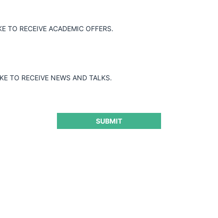
Unacem / La Unión y Mel 20
KE TO RECEIVE ACADEMIC OFFERS.
IKE TO RECEIVE NEWS AND TALKS.
18.03.2022
|
SUBMIT
Dental Salud / Grupo Uno Salud
18.03.2022
|