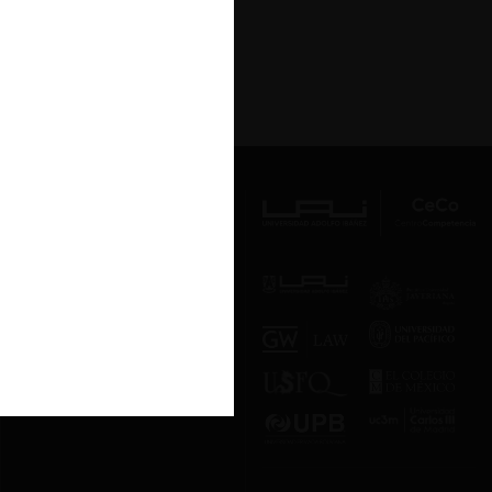
ltimo »
Av. Presidente Errázuriz 3485, Las
Condes, Santiago de Chile.
Teléfono
(56 2) 2331 1000