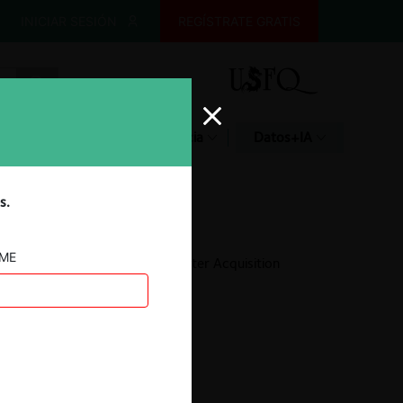
INICIAR SESIÓN
REGÍSTRATE GRATIS
Glosario
Jurisprudencia
Datos+IA
s.
AME
Enterra Holdings / Icewater Acquisition
18.03.2022
|