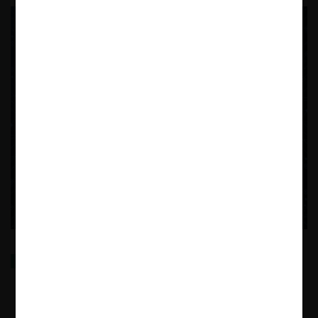
El impacto de los algoritmos en los abusos de
dominancia exclusorios
10.07.2024
| Daniela Gorab