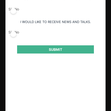
Sí
No
I WOULD LIKE TO RECEIVE NEWS AND TALKS.
Algunas recomendaciones para las recomendaciones
Sí
No
normativas del TDLC/FNE: análisis crítico
SUBMIT
5.03.2025
| Daniela Gorab