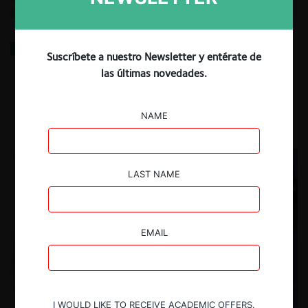
Principales hitos en materia de libre competencia en
Suscríbete a nuestro Newsletter y entérate de
Chile durante el 2025
las últimas novedades.
13.05.2026
| Tamara Sandoval B. y Daniela Gorab S.
NAME
LAST NAME
EMAIL
I WOULD LIKE TO RECEIVE ACADEMIC OFFERS.