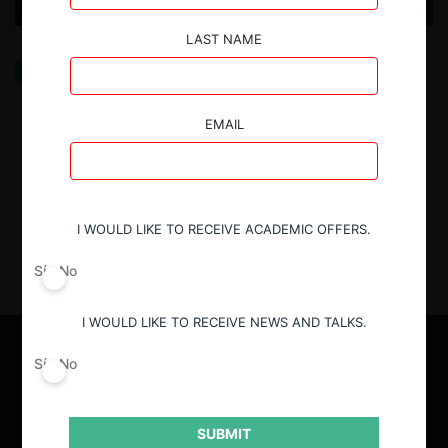
LAST NAME
Entre la apertura y la restricción: la arbitrabilidad de
los daños por ilícitos anticompetitivos en Chile luego
de Deportes Melipilla
EMAIL
14.05.2025
| Daniela Jana E.
I WOULD LIKE TO RECEIVE ACADEMIC OFFERS.
Sí
No
I WOULD LIKE TO RECEIVE NEWS AND TALKS.
Sí
No
SUBMIT